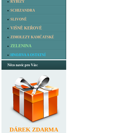
RYBÍZY
SCHIZANDRA
SLIVONĚ
VIŠNĚ KEŘOVÉ
ZIMOLEZY KAMČATSKÉ
ZELENINA
HNOJIVA A OSTATNÍ
Něco navíc pro Vás:
DÁREK ZDARMA