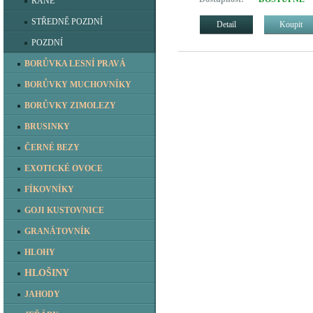
RANÉ
STŘEDNĚ POZDNÍ
Detail
Koupit
POZDNÍ
BORŮVKA LESNÍ PRAVÁ
BORŮVKY MUCHOVNÍKY
BORŮVKY ZIMOLEZY
BRUSINKY
ČERNÉ BEZY
EXOTICKÉ OVOCE
FÍKOVNÍKY
GOJI KUSTOVNICE
GRANÁTOVNÍK
HLOHY
HLOŠINY
JAHODY