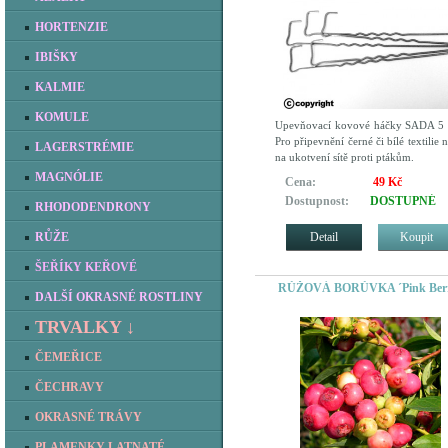
HORTENZIE
IBIŠKY
KALMIE
KOMULE
Upevňovací kovové háčky SADA 5
Pro připevnění černé či bílé textilie 
LAGERSTRÉMIE
na ukotvení sítě proti ptákům.
MAGNÓLIE
Cena:
49 Kč
Dostupnost:
DOSTUPNÉ
RHODODENDRONY
Detail
Koupit
RŮŽE
ŠEŘÍKY KEŘOVÉ
RŮŽOVÁ BORŮVKA ´Pink Ber
DALŠÍ OKRASNÉ ROSTLINY
TRVALKY ↓
ČEMEŘICE
ČECHRAVY
OKRASNÉ TRÁVY
PLAMENKY LATNATÉ