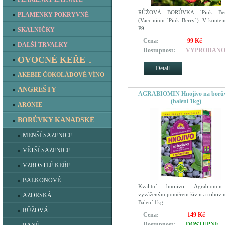
RŮŽOVÁ BORŮVKA ´Pink Ber
PLAMENKY POKRYVNÉ
(Vaccinium ´Pink Berry´). V kontej
P9.
SKALNIČKY
Cena:
99 Kč
DALŠÍ TRVALKY
Dostupnost:
VYPRODÁN
OVOCNÉ KEŘE ↓
Detail
AKEBIE ČOKOLÁDOVÉ VÍNO
ANGREŠTY
AGRABIOMIN Hnojivo na borů
(balení 1kg)
ARÓNIE
BORŮVKY KANADSKÉ
MENŠÍ SAZENICE
VĚTŠÍ SAZENICE
VZROSTLÉ KEŘE
BALKONOVÉ
Kvalitní hnojivo Agrabiomi
vyváženým poměrem živin a rohovi
AZORSKÁ
Balení 1kg.
RŮŽOVÁ
Cena:
149 Kč
Dostupnost:
DOSTUPNÉ