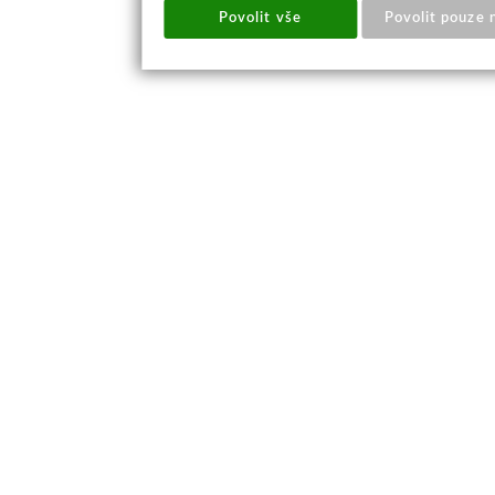
Povolit vše
Povolit pouze 