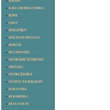
JEŘÁBY
KAKI CHURMA (TOMEL)
KIWI
LÍSKY
MALINÍKY
MOCHYNĚ PHYSALIS
MORUŠE
MUCHOVNÍKY
NETRADIČNÍ DRUHY
OŘEŠÁKY
OSTRUŽINÍKY
OVOCE NA BALKON
RAKYTNÍKY
REBARBORA
RÉVA STOLNÍ