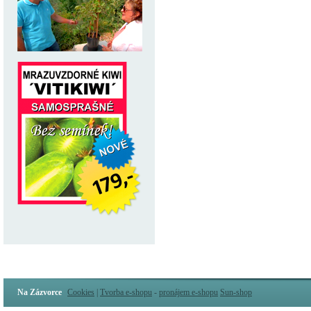
Na Zázvorce
Cookies
|
Tvorba e-shopu
-
pronájem e-shopu
Sun-shop