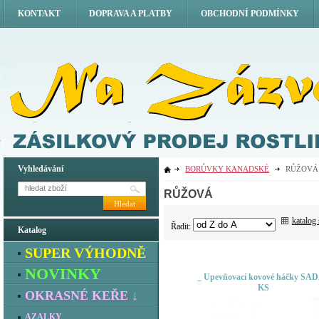
KONTAKT
DOPRAVA A PLATBY
OBCHODNÍ PODMÍNKY
Vyhledávání
BORŮVKY KANADSKÉ
RŮŽOVÁ
RŮŽOVÁ
Hledat
katalog
Řadit:
Katalog
SUPER VÝHODNĚ
NOVINKY
_ Upevňovací kovové háčky SAD
KS
OKRASNÉ KEŘE ↓
AZALKY