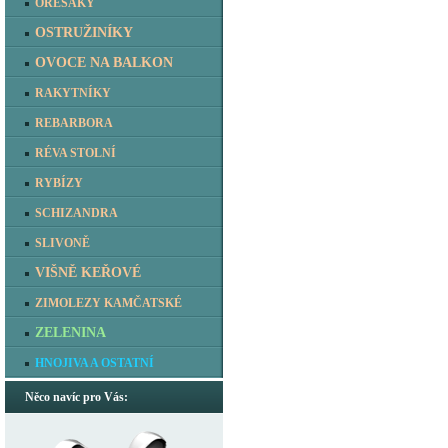
OŘEŠÁKY
OSTRUŽINÍKY
OVOCE NA BALKON
RAKYTNÍKY
REBARBORA
RÉVA STOLNÍ
RYBÍZY
SCHIZANDRA
SLIVONĚ
VIŠNĚ KEŘOVÉ
ZIMOLEZY KAMČATSKÉ
ZELENINA
HNOJIVA A OSTATNÍ
Něco navíc pro Vás: