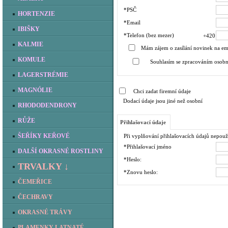
*PSČ
HORTENZIE
*Email
IBIŠKY
*Telefon
(bez mezer)
+420
KALMIE
Mám zájem o zasílání novinek na em
KOMULE
Souhlasím se zpracováním osobn
LAGERSTRÉMIE
MAGNÓLIE
Chci zadat firemní údaje
Dodací údaje jsou jiné než osobní
RHODODENDRONY
RŮŽE
Přihlašovací údaje
ŠEŘÍKY KEŘOVÉ
Při vyplňování přihlašovacích údajů nepouž
*Přihlašovací jméno
DALŠÍ OKRASNÉ ROSTLINY
*Heslo:
TRVALKY ↓
*Znovu heslo:
ČEMEŘICE
ČECHRAVY
OKRASNÉ TRÁVY
PLAMENKY LATNATÉ