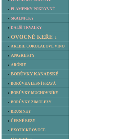
PLAMENKY POKRYVNÉ
SKALNIČKY
DALŠÍ TRVALKY
OVOCNÉ KEŘE ↓
AKEBIE ČOKOLÁDOVÉ VÍNO
ANGREŠTY
ARÓNIE
BORŮVKY KANADSKÉ
BORŮVKA LESNÍ PRAVÁ
BORŮVKY MUCHOVNÍKY
BORŮVKY ZIMOLEZY
BRUSINKY
ČERNÉ BEZY
EXOTICKÉ OVOCE