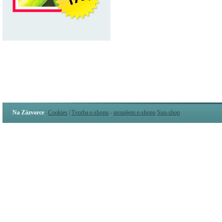
Na Zázvorce
Cookies
|
Tvorba e-shopu
-
pronájem e-shopu
Sun-shop