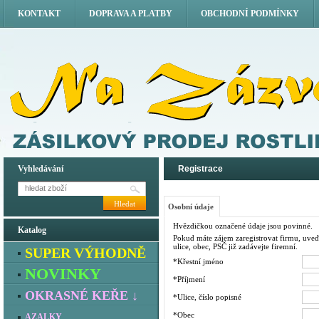
KONTAKT
DOPRAVA A PLATBY
OBCHODNÍ PODMÍNKY
Vyhledávání
Registrace
Hledat
Osobní údaje
Hvězdičkou označené údaje jsou povinné.
Katalog
Pokud máte zájem zaregistrovat firmu, uveďt
ulice, obec, PSČ již zadávejte firemní.
SUPER VÝHODNĚ
*Křestní jméno
NOVINKY
*Příjmení
OKRASNÉ KEŘE ↓
*Ulice, číslo popisné
*Obec
AZALKY