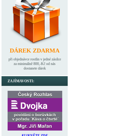
DÁREK ZDARMA
při objednávce rostlin v jedné zásilce
za minimálně 800,-Kč od nás
dostanete dárek
ZAJÍMAVOSTI:
KLIKNĚTE ZDE