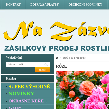
KONTAKT
DOPRAVA A PLATBY
OBCHODNÍ PODMÍNKY
Vyhledávání
RŮŽE
(9 produktů)
RŮŽE
Hledat
Katalog
SUPER VÝHODNĚ
NOVINKY
OKRASNÉ KEŘE ↓
AZALKY