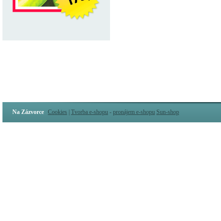
Na Zázvorce
Cookies
|
Tvorba e-shopu
-
pronájem e-shopu
Sun-shop