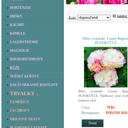
HORTENZIE
katalog
IBIŠKY
Řadit:
KALMIE
KOMULE
Růže svraskalá ´Louise Bugnet
LAGERSTRÉMIE
PLNOKVĚTÁ
MAGNÓLIE
RHODODENDRONY
RŮŽE
ŠEŘÍKY KEŘOVÉ
DALŠÍ OKRASNÉ ROSTLINY
Růže svraskalá ´Louise Bugn
TRVALKY ↓
PLNOKVĚTÁ. Nádherné plné květ
krásnou vůní.
ČEMEŘICE
Cena:
79 Kč
ČECHRAVY
Dostupnost:
PODZIM 2026
OKRASNÉ TRÁVY
Detail
PLAMENKY LATNATÉ