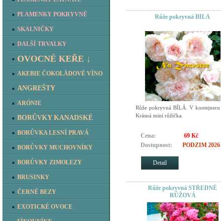
PLAMENKY POKRYVNÉ
Růže pokryvná BÍLÁ
SKALNIČKY
DALŠÍ TRVALKY
OVOCNÉ KEŘE ↓
AKEBIE ČOKOLÁDOVÉ VÍNO
ANGREŠTY
ARÓNIE
Růže pokryvná BÍLÁ. V kontejneru
Krásná mini růžička.
BORŮVKY KANADSKÉ
BORŮVKA LESNÍ PRAVÁ
Cena:
69 Kč
Dostupnost:
PODZIM 2026
BORŮVKY MUCHOVNÍKY
BORŮVKY ZIMOLEZY
Detail
BRUSINKY
Růže pokryvná STŘEDNĚ
ČERNÉ BEZY
RŮŽOVÁ
EXOTICKÉ OVOCE