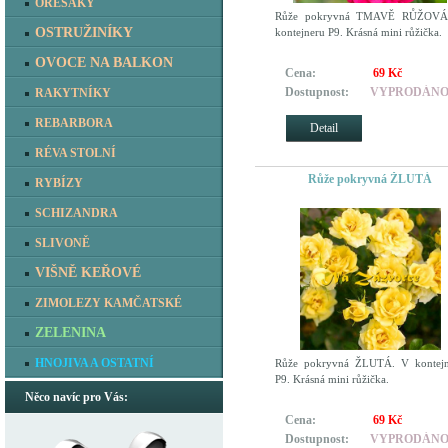
OŘEŠÁKY
Růže pokryvná TMAVĚ RŮŽOVÁ
OSTRUŽINÍKY
kontejneru P9. Krásná mini růžička.
OVOCE NA BALKON
Cena:
69 Kč
Dostupnost:
VYPRODÁN
RAKYTNÍKY
REBARBORA
Detail
RÉVA STOLNÍ
Růže pokryvná ŽLUTÁ
RYBÍZY
SCHIZANDRA
SLIVONĚ
VIŠNĚ KEŘOVÉ
ZIMOLEZY KAMČATSKÉ
ZELENINA
HNOJIVA A OSTATNÍ
Růže pokryvná ŽLUTÁ. V kontejn
P9. Krásná mini růžička.
Něco navíc pro Vás:
Cena:
69 Kč
Dostupnost:
VYPRODÁN