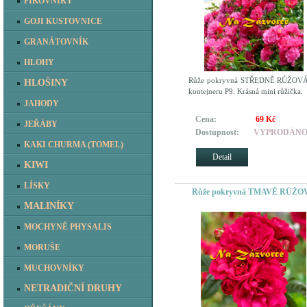
FÍKOVNÍKY
GOJI KUSTOVNICE
GRANÁTOVNÍK
HLOHY
Růže pokryvná STŘEDNĚ RŮŽOVÁ
HLOŠINY
kontejneru P9. Krásná mini růžička.
JAHODY
Cena:
69 Kč
JEŘÁBY
Dostupnost:
VYPRODÁN
KAKI CHURMA (TOMEL)
Detail
KIWI
LÍSKY
Růže pokryvná TMAVĚ RŮŽO
MALINÍKY
MOCHYNĚ PHYSALIS
MORUŠE
MUCHOVNÍKY
NETRADIČNÍ DRUHY