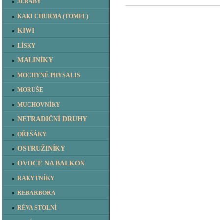
JEŘÁBY
KAKI CHURMA (TOMEL)
KIWI
LÍSKY
MALINÍKY
MOCHYNĚ PHYSALIS
MORUŠE
MUCHOVNÍKY
NETRADIČNÍ DRUHY
OŘEŠÁKY
OSTRUŽINÍKY
OVOCE NA BALKON
RAKYTNÍKY
REBARBORA
RÉVA STOLNÍ