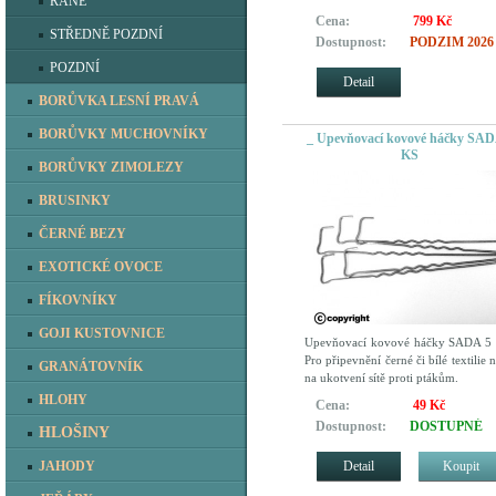
RANÉ
Cena:
799 Kč
STŘEDNĚ POZDNÍ
Dostupnost:
PODZIM 2026
POZDNÍ
Detail
BORŮVKA LESNÍ PRAVÁ
BORŮVKY MUCHOVNÍKY
_ Upevňovací kovové háčky SAD
KS
BORŮVKY ZIMOLEZY
BRUSINKY
ČERNÉ BEZY
EXOTICKÉ OVOCE
FÍKOVNÍKY
GOJI KUSTOVNICE
Upevňovací kovové háčky SADA 5
Pro připevnění černé či bílé textilie 
GRANÁTOVNÍK
na ukotvení sítě proti ptákům.
HLOHY
Cena:
49 Kč
Dostupnost:
DOSTUPNÉ
HLOŠINY
Detail
Koupit
JAHODY