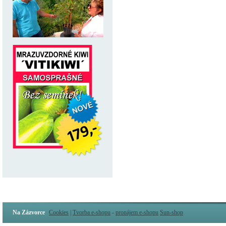
Na Zázvorce
Cookies
|
Tvorba e-shopu
-
pronájem e-shopu
Sun-shop