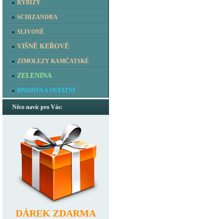
RYBÍZY
SCHIZANDRA
SLIVONĚ
VIŠNĚ KEŘOVÉ
ZIMOLEZY KAMČATSKÉ
ZELENINA
HNOJIVA A OSTATNÍ
Něco navíc pro Vás:
DÁREK ZDARMA