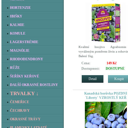
HORTENZIE
IBIŠKY
KALMIE
KOMULE
LAGERSTRÉMIE
Kvalitní hnojivo Agrabiomi
MAGNÓLIE
vyváženým poměrem živin a rohovi
Balení 1kg.
RHODODENDRONY
Cena:
149 Kč
RŮŽE
Dostupnost:
DOSTUPNÉ
ŠEŘÍKY KEŘOVÉ
Detail
Koupit
DALŠÍ OKRASNÉ ROSTLINY
TRVALKY ↓
Kanadská borůvka POZDNÍ
´Liberty´ VZROSTLÝ KEŘ
ČEMEŘICE
ČECHRAVY
OKRASNÉ TRÁVY
PLAMENKY LATNATÉ