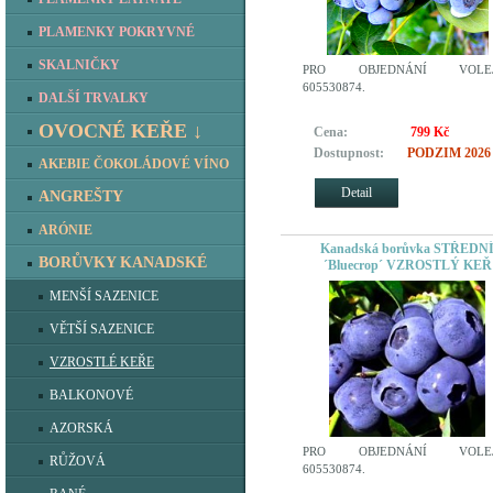
PLAMENKY POKRYVNÉ
SKALNIČKY
PRO OBJEDNÁNÍ VOLEJ
605530874.
DALŠÍ TRVALKY
OVOCNÉ KEŘE ↓
Cena:
799 Kč
Dostupnost:
PODZIM 2026
AKEBIE ČOKOLÁDOVÉ VÍNO
Detail
ANGREŠTY
ARÓNIE
Kanadská borůvka STŘEDN
BORŮVKY KANADSKÉ
´Bluecrop´ VZROSTLÝ KEŘ
MENŠÍ SAZENICE
VĚTŠÍ SAZENICE
VZROSTLÉ KEŘE
BALKONOVÉ
AZORSKÁ
PRO OBJEDNÁNÍ VOLEJ
RŮŽOVÁ
605530874.