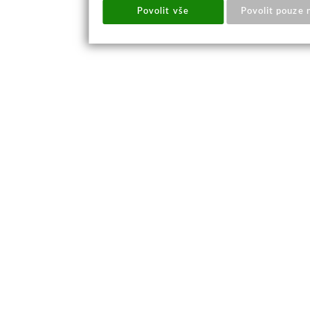
Povolit vše
Povolit pouze 