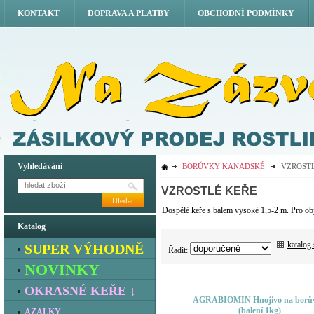
KONTAKT
DOPRAVA A PLATBY
OBCHODNÍ PODMÍNKY
Vyhledávání
BORŮVKY KANADSKÉ
VZROST
VZROSTLÉ KEŘE
Hledat
Dospělé keře s balem vysoké 1,5-2 m. Pro ob
Katalog
katalog
SUPER VÝHODNĚ
Řadit:
NOVINKY
OKRASNÉ KEŘE ↓
AGRABIOMIN Hnojivo na borů
(balení 1kg)
AZALKY