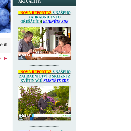
AKTUALITY:
! NOVÁ REPORTÁŽ
Z NAŠEHO
ZAHRADNICTVÍ O
OŘEŠÁCÍC
H
KLIKNĚTE ZDE
ých 61
ší
▶
..................................
! NOVÁ REPORTÁŽ
Z NAŠEHO
ZAHRADNICTVÍ O SKLIZNI Z
KVĚTINÁČŮ
KLIKNĚTE ZDE
..................................