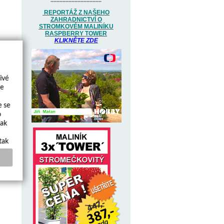
..................................
REPORTÁŽ Z NAŠEHO
ZAHRADNICTVÍ O
STROMKOVÉM MALINÍKU
RASPBERRY TOWER
KLIKNĚTE ZDE
ivé
te
e se
o
jak
tak