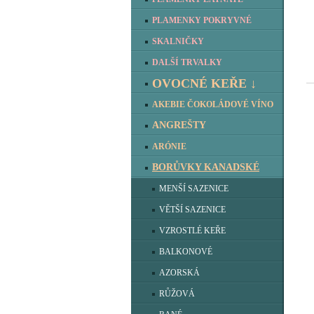
PLAMENKY POKRYVNÉ
SKALNIČKY
DALŠÍ TRVALKY
OVOCNÉ KEŘE ↓
AKEBIE ČOKOLÁDOVÉ VÍNO
ANGREŠTY
ARÓNIE
BORŮVKY KANADSKÉ
MENŠÍ SAZENICE
VĚTŠÍ SAZENICE
VZROSTLÉ KEŘE
BALKONOVÉ
AZORSKÁ
RŮŽOVÁ