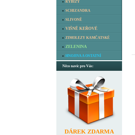
RYBÍZY
SCHIZANDRA
SLIVONĚ
VIŠNĚ KEŘOVÉ
ZIMOLEZY KAMČATSKÉ
ZELENINA
HNOJIVA A OSTATNÍ
Něco navíc pro Vás:
DÁREK ZDARMA