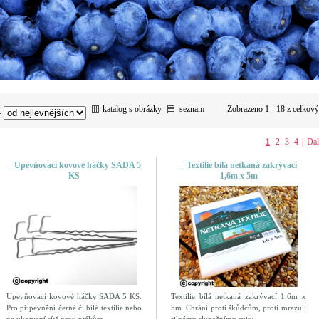
katalog s obrázky
seznam
Zobrazeno 1 - 18 z celkov
:
1
2
3
4
|
Dal
_ Upevňovací kovové háčky SADA 5
_ Textilie bílá netkaná zakrývací
KS
1,6m x 5m
Upevňovací kovové háčky SADA 5 KS.
Textilie bílá netkaná zakrývací 1,6m x
Pro připevnění černé či bílé textilie nebo
5m. Chrání proti škůdcům, proti mrazu i
na ukotvení sítě proti ptákům.
silnému slunečnímu svitu