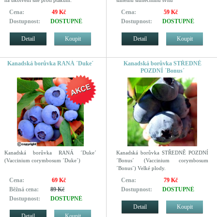
Cena:
49 Kč
Cena:
59 Kč
Dostupnost:
DOSTUPNÉ
Dostupnost:
DOSTUPNÉ
Detail
Koupit
Detail
Koupit
Kanadská borůvka RANÁ ´Duke´
Kanadská borůvka STŘEDNĚ
POZDNÍ ´Bonus´
Kanadská borůvka RANÁ ´Duke´
Kanadská borůvka STŘEDNĚ POZDNÍ
(Vaccinium corymbosum ´Duke´)
´Bonus´ (Vaccinium corymbosum
´Bonus´) Velké plody.
Cena:
69 Kč
Cena:
79 Kč
Běžná cena:
89 Kč
Dostupnost:
DOSTUPNÉ
Dostupnost:
DOSTUPNÉ
Detail
Koupit
Detail
Koupit