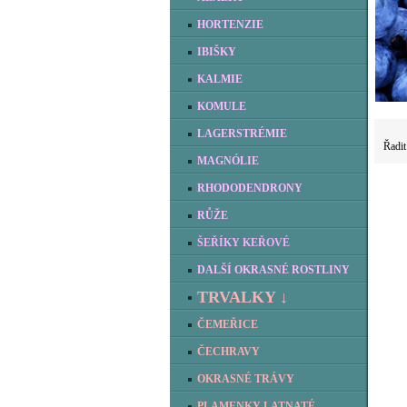
HORTENZIE
IBIŠKY
KALMIE
KOMULE
LAGERSTRÉMIE
Řadit
MAGNÓLIE
RHODODENDRONY
RŮŽE
ŠEŘÍKY KEŘOVÉ
DALŠÍ OKRASNÉ ROSTLINY
TRVALKY ↓
ČEMEŘICE
ČECHRAVY
OKRASNÉ TRÁVY
PLAMENKY LATNATÉ