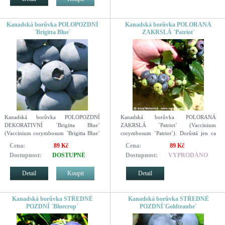
Kanadská borůvka POLOPOZDNÍ
Kanadská borůvka POLORANÁ
´Brigitta Blue´
ZAKRSLÁ ´Patriot´
Kanadská borůvka POLOPOZDNÍ
Kanadská borůvka POLORANÁ
DEKORATIVNÍ ´Brigitta Blue´
ZAKRSLÁ ´Patriot´ (Vaccinium
(Vaccinium corymbosum ´Brigitta Blue´
corymbosum ´Patriot´). Dorůstá jen ca
)
1,2 m.
Cena:
89 Kč
Cena:
89 Kč
Dostupnost:
DOSTUPNÉ
Dostupnost:
VYPRODÁNO
Detail
Koupit
Detail
Kanadská borůvka STŘEDNĚ
Kanadská borůvka STŘEDNĚ
POZDNÍ ´Bluecrop´
POZDNÍ´Goldtraube´