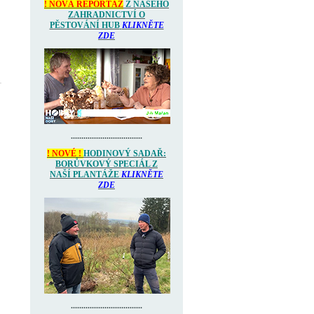
! NOVÁ REPORTÁŽ
Z NAŠEHO
ZAHRADNICTVÍ O
PĚSTOVÁNÍ HUB
KLIKNĚTE
ZDE
..................................
! NOVÉ !
HODINOVÝ SADAŘ:
BORŮVKOVÝ SPECIÁL Z
NAŠÍ PLANTÁŽE
KLIKNĚTE
ZDE
..................................