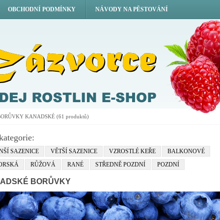
OBCHODNÍ PODMÍNKY
NÁVODY NA PĚSTOVÁNÍ
BORŮVKY KANADSKÉ
(61 produktů)
kategorie:
NŠÍ SAZENICE
VĚTŠÍ SAZENICE
VZROSTLÉ KEŘE
BALKONOVÉ
ORSKÁ
RŮŽOVÁ
RANÉ
STŘEDNĚ POZDNÍ
POZDNÍ
ADSKÉ BORŮVKY