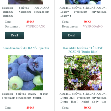
Kanadská borůvka POLORANÁ
Kanadská borůvka STŘEDNĚ POZDNÍ
´Berkeley´ (Vaccinium corymbosum
´Legacy´ (Vaccinium corymbosum
´Berkeley´)
´Legacy´)
Cena:
89 Kč
Cena:
89 Kč
Dostupnost:
VYPRODÁNO
Dostupnost:
VYPRODÁNO
Detail
Detail
Kanadská borůvka RANÁ ´Spartan
Kanadská borůvka STŘEDNĚ
´
POZDNÍ ´Denise Blue´
Kanadská borůvka RANÁ ´Spartan´
Kanadská borůvka STŘEDNĚ POZDNÍ
(Vaccinium corymbosum ´Spartan´)
´Denise Blue´ (Vaccinium corymbosum
´Denise Blue´) Kulaté plody jako
třešinky!
Cena:
89 Kč
Cena:
89 Kč