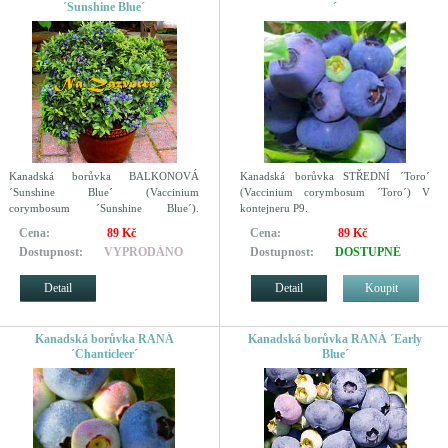
´Sunshine Blue´
´
Kanadská borůvka BALKONOVÁ
Kanadská borůvka STŘEDNÍ ´Toro´
´Sunshine Blue´ (Vaccinium
(Vaccinium corymbosum ´Toro´) V
corymbosum ´Sunshine Blue´).
kontejneru P9.
Balkonová.
Cena:
89 Kč
Cena:
89 Kč
Dostupnost:
VYPRODÁNO
Dostupnost:
DOSTUPNÉ
Detail
Detail
Koupit
Kanadská borůvka RANÁ
Kanadská borůvka RANÁ ´Early
´Chanticleer´
Blue´