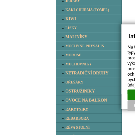
JEŘÁBY
KAKI CHURMA (TOMEL)
KIWI
LÍSKY
Ta
MALINÍKY
MOCHYNĚ PHYSALIS
Na t
typy
MORUŠE
pro
výk
MUCHOVNÍKY
pro
NETRADIČNÍ DRUHY
och
byc
OŘEŠÁKY
úda
moc
OSTRUŽINÍKY
OVOCE NA BALKON
RAKYTNÍKY
REBARBORA
RÉVA STOLNÍ