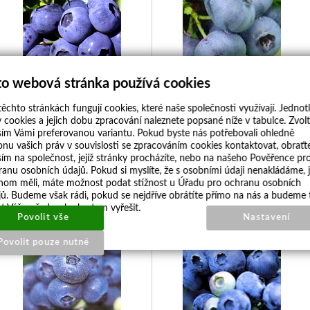
to webová stránka používá cookies
Kanadská borůvka STŘEDNĚ POZDNÍ
Kanadská borůvka STŘEDNĚ POZDNÍ´
´Bluecrop´ (Vaccinium corymbosum
´Goldtraube´ (Vaccinium corymbosum
ěchto stránkách fungují cookies, které naše společnosti využívají. Jednotl
´Bluecrop´)
´Goldtraube´)
 cookies a jejich dobu zpracování naleznete popsané níže v tabulce. Zvol
Cena:
89 Kč
Cena:
89 Kč
sím Vámi preferovanou variantu. Pokud byste nás potřebovali ohledně
Dostupnost:
DOSTUPNÉ
Dostupnost:
DOSTUPNÉ
onu vašich práv v souvislosti se zpracováním cookies kontaktovat, obraťt
sím na společnost, jejíž stránky procházíte, nebo na našeho Pověřence pr
Detail
Koupit
Detail
Koupit
ranu osobních údajů. Pokud si myslíte, že s osobními údaji nenakládáme, 
hom měli, máte možnost podat stížnost u Úřadu pro ochranu osobních
jů. Budeme však rádi, pokud se nejdříve obrátíte přímo na nás a budeme 
Kanadská borůvka POLORANÁ
Kanadská borůvka STŘEDNĚ
t Váš požadavek obratem vyřešit.
´Berkeley´
POZDNÍ´Legacy´
Povolit vše
Nastavení
Povolit pouze nutné