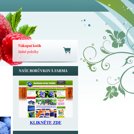
Nákupní košík
žádné položky
NAŠE BORŮVKOVÁ FARMA
KLIKNĚTE ZDE