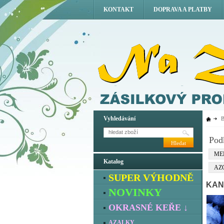
KONTAKT
DOPRAVA A PLATBY
Vyhledávání
Pod
Hledat
ME
Katalog
AZ
SUPER VÝHODNĚ
KAN
NOVINKY
OKRASNÉ KEŘE ↓
AZALKY