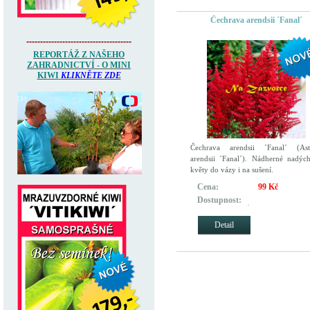
Čechrava arendsii ´Fanal´
--------------------------------------
REPORTÁŽ Z NAŠEHO
ZAHRADNICTVÍ - O MINI
KIWI
KLIKNĚTE ZDE
Čechrava arendsii ´Fanal´ (Ast
arendsii ´Fanal´). Nádherné nadýc
květy do vázy i na sušení.
Cena:
99 Kč
Dostupnost:
REZERVOVÁNO pro zákazník
kteří si objednali dříve
Detail