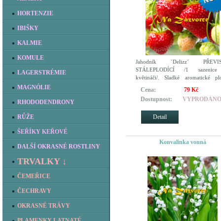
HORTENZIE
IBIŠKY
KALMIE
KOMULE
Jahodník ´Delizz´ PŘEVI
STÁLEPLODÍCÍ /1 sazenic
LAGERSTRÉMIE
květináči/. Sladké aromatické pl
Vysoké výnosy. Odolná.
MAGNÓLIE
Cena:
79 Kč
Dostupnost:
VYPRODÁN
RHODODENDRONY
Detail
RŮŽE
ŠEŘÍKY KEŘOVÉ
Konvalinka vonná
DALŠÍ OKRASNÉ ROSTLINY
TRVALKY ↓
ČEMEŘICE
ČECHRAVY
OKRASNÉ TRÁVY
PLAMENKY LATNATÉ