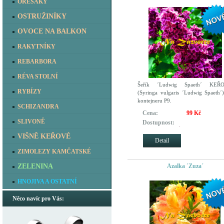
OŘEŠÁKY
OSTRUŽINÍKY
OVOCE NA BALKON
RAKYTNÍKY
REBARBORA
RÉVA STOLNÍ
Šeřík ´Ludwig Spaeth´ KEŘ
RYBÍZY
(Syringa vulgaris ´Ludwig Spaeth´
kontejneru P9.
SCHIZANDRA
Cena:
99 Kč
SLIVONĚ
Dostupnost:
REZERVOVÁNO pro zákazník
VIŠNĚ KEŘOVÉ
kteří si objednali dříve
Detail
ZIMOLEZY KAMČATSKÉ
Azalka ´Zuza´
ZELENINA
HNOJIVA A OSTATNÍ
Něco navíc pro Vás: