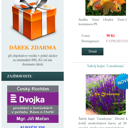
Azalka ´Zuza´ (Azalea ´Zuza´)
kontejneru P9.
Cena:
99 Kč
Dostupnost:
VYPRODÁN
DÁREK ZDARMA
Detail
při objednávce rostlin v jedné zásilce
za minimálně 800,-Kč od nás
dostanete dárek
Šalvěj hajní ´Caradonna´
ZAJÍMAVOSTI:
Šalvěj hajní ´Caradonna´. Dlouhé k
květů modrofialové barvy až 50
KLIKNĚTE ZDE
vysoké, stonky jsou temně fialové.