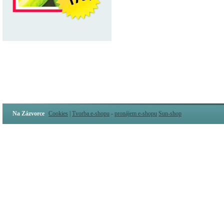
Na Zázvorce
Cookies
|
Tvorba e-shopu
-
pronájem e-shopu
Sun-shop