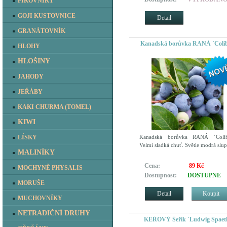
FÍKOVNÍKY
GOJI KUSTOVNICE
Detail
GRANÁTOVNÍK
Kanadská borůvka RANÁ ´Colib
HLOHY
HLOŠINY
JAHODY
JEŘÁBY
KAKI CHURMA (TOMEL)
KIWI
Kanadská borůvka RANÁ ´Colibr
LÍSKY
Velmi sladká chuť. Světle modrá slup
MALINÍKY
Cena:
89 Kč
MOCHYNĚ PHYSALIS
Dostupnost:
DOSTUPNÉ
MORUŠE
Detail
Koupit
MUCHOVNÍKY
NETRADIČNÍ DRUHY
KEŘOVÝ Šeřík ´Ludwig Spaet