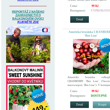
Cena:
99 Kč
--------------------------------------
Dostupnost:
VYPRODÁN
REPORTÁŽ Z NAŠEHO
ZAHRADNICTVÍ O
BALKONOVÉM OVOCI
Detail
KLIKNĚTE ZDE
Americká brusinka CRANBER
´Ben Lear´
Americká brusinka velkopl
CRANBERRY ´Ben Lear´ (Vaccin
macrocarpon ´Ben Lear´). V kontejn
Cena:
99 Kč
Dostupnost:
DOSTUPNÉ
Detail
Koupit