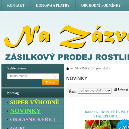
KONTAKT
DOPRAVA A PLATBY
OBCHODNÍ PODMÍNKY
Vyhledávání
NOVINKY
(88 produktů)
NOVINKY
Hledat
katalog
Řadit:
Katalog
SUPER VÝHODNĚ
NOVINKY
Jahodník ´Delizz´ PŘEVISLÝ
STÁLEPLODÍCÍ
OKRASNÉ KEŘE ↓
AZALKY