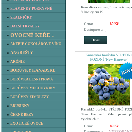
Konvalinka vonná (Convallaria majal
PLAMENKY POKRYVNÉ
V kontejneru P9.
SKALNIČKY
Cena:
89 Kč
DALŠÍ TRVALKY
Dostupnost:
REZERVOVÁNO pro zákazník
OVOCNÉ KEŘE ↓
kteří si objednali dříve
Detail
AKEBIE ČOKOLÁDOVÉ VÍNO
ANGREŠTY
Kanadská borůvka STŘEDN
POZDNÍ ´New Hanover´
ARÓNIE
BORŮVKY KANADSKÉ
BORŮVKA LESNÍ PRAVÁ
BORŮVKY MUCHOVNÍKY
BORŮVKY ZIMOLEZY
BRUSINKY
Kanadská borůvka STŘEDNĚ POZ
´New Hanover´. Velmi pevné pl
ČERNÉ BEZY
výtečné chuti.
EXOTICKÉ OVOCE
Cena:
89 Kč
Dostupnost:
VYPRODÁN