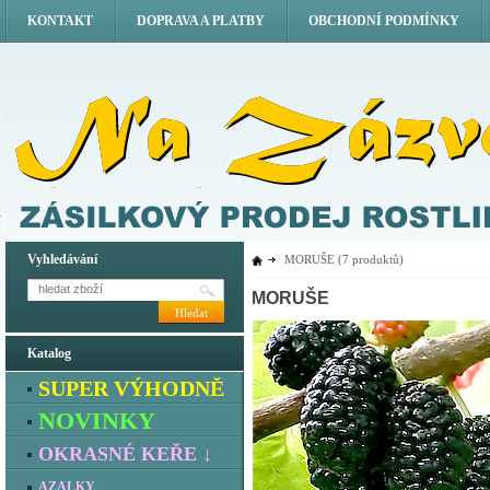
KONTAKT
DOPRAVA A PLATBY
OBCHODNÍ PODMÍNKY
Vyhledávání
MORUŠE
(7 produktů)
MORUŠE
Hledat
Katalog
SUPER VÝHODNĚ
NOVINKY
OKRASNÉ KEŘE ↓
AZALKY