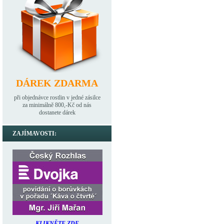
DÁREK ZDARMA
při objednávce rostlin v jedné zásilce
za minimálně 800,-Kč od nás
dostanete dárek
ZAJÍMAVOSTI:
KLIKNĚTE ZDE