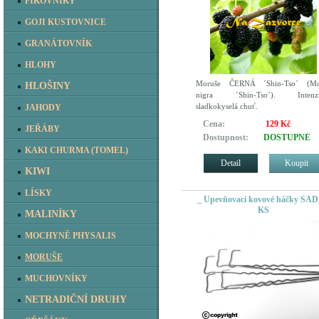
FÍKOVNÍKY
GOJI KUSTOVNICE
GRANÁTOVNÍK
HLOHY
Moruše ČERNÁ ´Shin-Tso´ (Mo
HLOŠINY
nigra ´Shin-Tso´). Intenzi
sladkokyselá chuť.
JAHODY
Cena:
129 Kč
JEŘÁBY
Dostupnost:
DOSTUPNÉ
KAKI CHURMA (TOMEL)
Detail
Koupit
KIWI
LÍSKY
_ Upevňovací kovové háčky SAD
KS
MALINÍKY
MOCHYNĚ PHYSALIS
MORUŠE
MUCHOVNÍKY
NETRADIČNÍ DRUHY