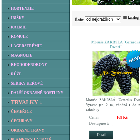
HORTENZIE
katalog
IBIŠKY
Řadit:
KALMIE
KOMULE
Moruše ZAKRSLÁ ´Gerardi's
LAGERSTRÉMIE
Dwarf´
MAGNÓLIE
RHODODENDRONY
RŮŽE
ŠEŘÍKY KEŘOVÉ
DALŠÍ OKRASNÉ ROSTLINY
Moruše ZAKRSLÁ ´Gerardi's Dwar
TRVALKY ↓
Vyroste jen 2 m, vhodná i do m
zahrádky!
ČEMEŘICE
Cena:
169 Kč
ČECHRAVY
Dostupnost:
REZERVOVÁNO pro zákazník
OKRASNÉ TRÁVY
kteří si objednali dříve
Detail
PLAMENKY LATNATÉ