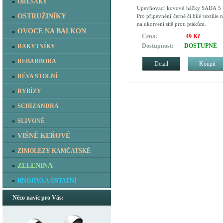
OŘEŠÁKY
Upevňovací kovové háčky SADA 5
OSTRUŽINÍKY
Pro připevnění černé či bílé textilie 
na ukotvení sítě proti ptákům.
OVOCE NA BALKON
Cena:
49 Kč
Dostupnost:
DOSTUPNÉ
RAKYTNÍKY
REBARBORA
Detail
Koupit
RÉVA STOLNÍ
RYBÍZY
SCHIZANDRA
SLIVONĚ
VIŠNĚ KEŘOVÉ
ZIMOLEZY KAMČATSKÉ
ZELENINA
HNOJIVA A OSTATNÍ
Něco navíc pro Vás: