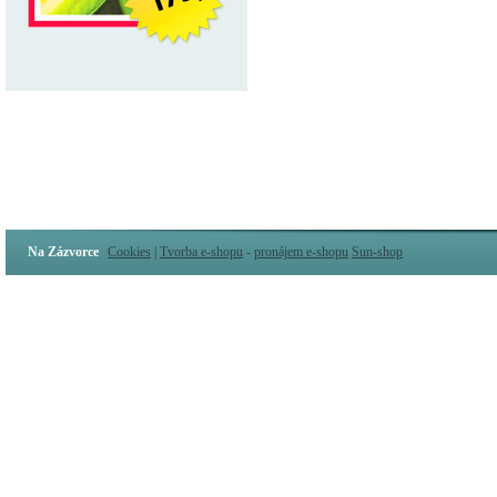
Na Zázvorce
Cookies
|
Tvorba e-shopu
-
pronájem e-shopu
Sun-shop