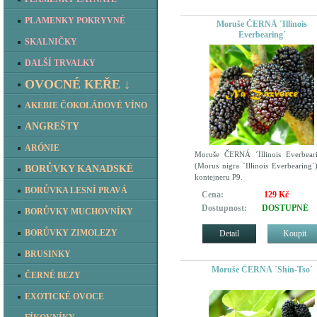
PLAMENKY POKRYVNÉ
Moruše ČERNÁ ´Illinois
Everbearing´
SKALNIČKY
DALŠÍ TRVALKY
OVOCNÉ KEŘE ↓
AKEBIE ČOKOLÁDOVÉ VÍNO
ANGREŠTY
ARÓNIE
Moruše ČERNÁ ´Illinois Everbear
(Morus nigra ´Illinois Everbearing´
BORŮVKY KANADSKÉ
kontejneru P9.
BORŮVKA LESNÍ PRAVÁ
Cena:
129 Kč
Dostupnost:
DOSTUPNÉ
BORŮVKY MUCHOVNÍKY
BORŮVKY ZIMOLEZY
Detail
Koupit
BRUSINKY
Moruše ČERNÁ ´Shin-Tso´
ČERNÉ BEZY
EXOTICKÉ OVOCE