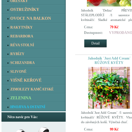
OŘEŠÁKY
OSTRUŽINÍKY
Jahodník ´Delizz´ PŘEVI
STÁLEPLODÍCÍ /1 sazenic
OVOCE NA BALKON
květináči/. Sladké aromatické pl
Vysoké výnosy. Odolná.
Cena:
79 Kč
RAKYTNÍKY
Dostupnost:
VYPRODÁN
REBARBORA
Detail
RÉVA STOLNÍ
RYBÍZY
Jahodník ´Just Add Cream´
RŮŽOVÉ KVĚTY
SCHIZANDRA
SLIVONĚ
VIŠNĚ KEŘOVÉ
ZIMOLEZY KAMČATSKÉ
ZELENINA
HNOJIVA A OSTATNÍ
Jahodník´Just Add Cream´ /1 sazeni
Něco navíc pro Vás:
květináči/ RŮŽOVÉ KVĚTY. Vho
do závěsných košů. Výtečná chuť.
Cena:
99 Kč