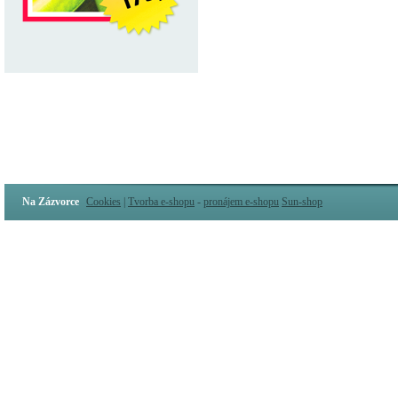
Na Zázvorce
Cookies
|
Tvorba e-shopu
-
pronájem e-shopu
Sun-shop