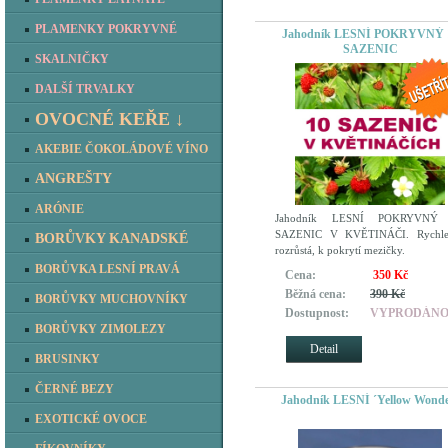
PLAMENKY POKRYVNÉ
Jahodník LESNÍ POKRYVNÝ 
SAZENIC
SKALNIČKY
DALŠÍ TRVALKY
OVOCNÉ KEŘE ↓
AKEBIE ČOKOLÁDOVÉ VÍNO
ANGREŠTY
ARÓNIE
Jahodník LESNÍ POKRYVNÝ
SAZENIC V KVĚTINÁČI. Rychle
BORŮVKY KANADSKÉ
rozrůstá, k pokrytí mezičky.
BORŮVKA LESNÍ PRAVÁ
Cena:
350 Kč
Běžná cena:
390 Kč
BORŮVKY MUCHOVNÍKY
Dostupnost:
VYPRODÁN
BORŮVKY ZIMOLEZY
Detail
BRUSINKY
ČERNÉ BEZY
Jahodník LESNÍ ´Yellow Wonde
EXOTICKÉ OVOCE