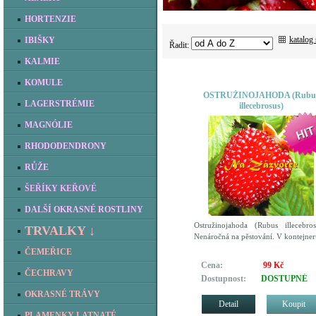
HORTENZIE
katalog
IBIŠKY
Řadit:
KALMIE
KOMULE
OSTRUŽINOJAHODA (Rubu
LAGERSTRÉMIE
illecebrosus)
MAGNÓLIE
RHODODENDRONY
RŮŽE
ŠEŘÍKY KEŘOVÉ
DALŠÍ OKRASNÉ ROSTLINY
Ostružinojahoda (Rubus illecebros
TRVALKY ↓
Nenáročná na pěstování. V kontejner
ČEMEŘICE
Cena:
99 Kč
ČECHRAVY
Dostupnost:
DOSTUPNÉ
OKRASNÉ TRÁVY
Detail
Koupit
PLAMENKY LATNATÉ