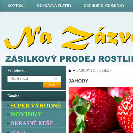
KONTAKT
DOPRAVA A PLATBY
OBCHODNÍ PODMÍNKY
Vyhledávání
JAHODY
(11 produktů)
JAHODY
Hledat
Katalog
SUPER VÝHODNĚ
NOVINKY
OKRASNÉ KEŘE ↓
AZALKY