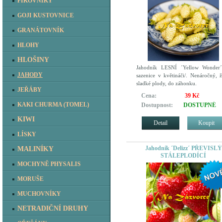
FÍKOVNÍKY
GOJI KUSTOVNICE
GRANÁTOVNÍK
HLOHY
HLOŠINY
Jahodník LESNÍ ´Yellow Wonder´
JAHODY
sazenice v květináči/. Nenáročný, ž
sladké plody, do záhonku.
JEŘÁBY
Cena:
39 Kč
KAKI CHURMA (TOMEL)
Dostupnost:
DOSTUPNÉ
KIWI
Detail
Koupit
LÍSKY
Jahodník ´Delizz´ PŘEVISLÝ
MALINÍKY
STÁLEPLODÍCÍ
MOCHYNĚ PHYSALIS
MORUŠE
MUCHOVNÍKY
NETRADIČNÍ DRUHY