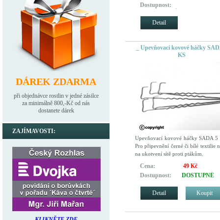
Dostupnost:
REZERVOVÁNO pro zákazník
kteří si objednali dříve
Detail
_ Upevňovací kovové háčky SAD
KS
DÁREK ZDARMA
při objednávce rostlin v jedné zásilce
za minimálně 800,-Kč od nás
dostanete dárek
ZAJÍMAVOSTI:
Upevňovací kovové háčky SADA 5
Pro připevnění černé či bílé textilie 
na ukotvení sítě proti ptákům.
Cena:
49 Kč
Dostupnost:
DOSTUPNÉ
Detail
Koupit
KLIKNĚTE ZDE