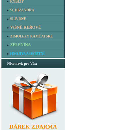
RYBÍZY
SCHIZANDRA
SLIVONĚ
VIŠNĚ KEŘOVÉ
ZIMOLEZY KAMČATSKÉ
ZELENINA
HNOJIVA A OSTATNÍ
Něco navíc pro Vás:
DÁREK ZDARMA