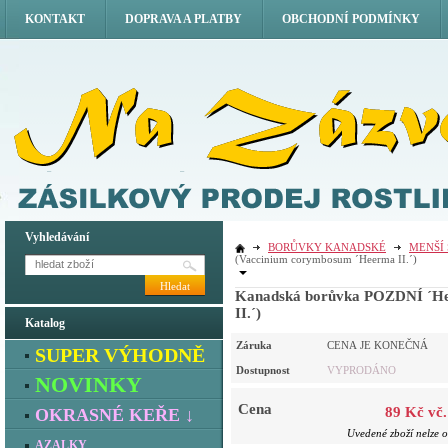
KONTAKT
DOPRAVA A PLATBY
OBCHODNÍ PODMÍNKY
Vyhledávání
BORŮVKY KANADSKÉ
MENŠÍ
(Vaccinium corymbosum ´Heerma II.´)
Hledat
Kanadská borůvka POZDNÍ ´He
II.´)
Katalog
Záruka
CENA JE KONEČNÁ
SUPER VÝHODNĚ
Dostupnost
VYPRODÁNO
NOVINKY
Cena
89 Kč vč
OKRASNÉ KEŘE ↓
Uvedené zboží nelze o
AZALKY