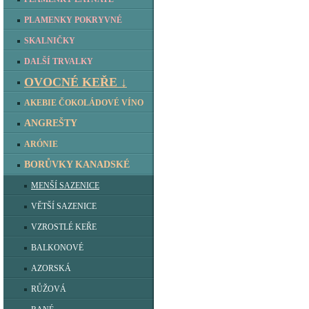
PLAMENKY POKRYVNÉ
SKALNIČKY
DALŠÍ TRVALKY
OVOCNÉ KEŘE ↓
AKEBIE ČOKOLÁDOVÉ VÍNO
ANGREŠTY
ARÓNIE
BORŮVKY KANADSKÉ
MENŠÍ SAZENICE
VĚTŠÍ SAZENICE
VZROSTLÉ KEŘE
BALKONOVÉ
AZORSKÁ
RŮŽOVÁ