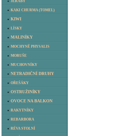
JEŘÁBY
KAKI CHURMA (TOMEL)
KIWI
LÍSKY
MALINÍKY
MOCHYNĚ PHYSALIS
MORUŠE
MUCHOVNÍKY
NETRADIČNÍ DRUHY
OŘEŠÁKY
OSTRUŽINÍKY
OVOCE NA BALKON
RAKYTNÍKY
REBARBORA
RÉVA STOLNÍ