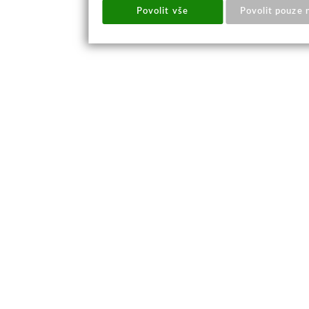
Povolit vše
Povolit pouze 