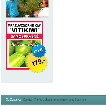
Na Zázvorce
Cookies
|
Tvorba e-shopu
-
pronájem e-shopu
Sun-shop