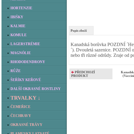
HORTENZIE
IBIŠKY
KALMIE
Popis zboží
KOMULE
LAGERSTRÉMIE
Kanadská borůvka POZDNÍ ´Heer
´). Dvouletá sazenice. POZDNÍ od
MAGNÓLIE
nebo tři různé odrůdy. Zraje od p
RHODODENDRONY
RŮŽE
PŘEDCHOZÍ
Kanadsk
PRODUKT
(Vaccin
ŠEŘÍKY KEŘOVÉ
DALŠÍ OKRASNÉ ROSTLINY
TRVALKY ↓
ČEMEŘICE
ČECHRAVY
OKRASNÉ TRÁVY
PLAMENKY LATNATÉ