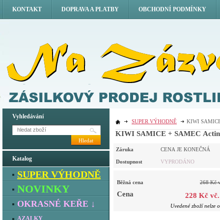
KONTAKT
DOPRAVA A PLATBY
OBCHODNÍ PODMÍNKY
Vyhledávání
SUPER VÝHODNĚ
KIWI SAMICE +
KIWI SAMICE + SAMEC Actinidi
Hledat
Záruka
CENA JE KONEČNÁ
Katalog
Dostupnost
VYPRODÁNO
SUPER VÝHODNĚ
Běžná cena
268 Kč 
NOVINKY
Cena
228 Kč vč
OKRASNÉ KEŘE ↓
Uvedené zboží nelze o
AZALKY