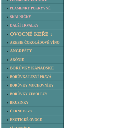
PLAMENKY POKRYVNÉ
SKALNIČKY
DALŠÍ TRVALKY
OVOCNÉ KEŘE ↓
AKEBIE ČOKOLÁDOVÉ VÍNO
ANGREŠTY
ARÓNIE
BORŮVKY KANADSKÉ
BORŮVKA LESNÍ PRAVÁ
BORŮVKY MUCHOVNÍKY
BORŮVKY ZIMOLEZY
BRUSINKY
ČERNÉ BEZY
EXOTICKÉ OVOCE