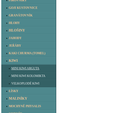
FÍKOVNÍKY
GOJI KUSTOVNICE
GRANÁTOVNÍK
HLOHY
HLOŠINY
JAHODY
JEŘÁBY
KAKI CHURMA (TOMEL)
KIWI
MINI KIWI ARGUTA
MINI KIWI KOLOMIKTA
VELKOPLODÉ KIWI
LÍSKY
MALINÍKY
MOCHYNĚ PHYSALIS