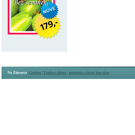
Na Zázvorce
Cookies
|
Tvorba e-shopu
-
pronájem e-shopu
Sun-shop