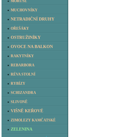
MORUŠE
MUCHOVNÍKY
NETRADIČNÍ DRUHY
OŘEŠÁKY
OSTRUŽINÍKY
OVOCE NA BALKON
RAKYTNÍKY
REBARBORA
RÉVA STOLNÍ
RYBÍZY
SCHIZANDRA
SLIVONĚ
VIŠNĚ KEŘOVÉ
ZIMOLEZY KAMČATSKÉ
ZELENINA