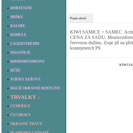
HORTENZIE
IBIŠKY
Popis zboží
KALMIE
KIWI SAMICE + SAMEC Actinid
KOMULE
CENA ZA SADU. Mrazuvzdorná od
červenou dužinu. Zraje již na 
LAGERSTRÉMIE
kontejenrech P9.
MAGNÓLIE
RHODODENDRONY
KIWI SAM
RŮŽE
ŠEŘÍKY KEŘOVÉ
DALŠÍ OKRASNÉ ROSTLINY
TRVALKY ↓
ČEMEŘICE
ČECHRAVY
OKRASNÉ TRÁVY
PLAMENKY LATNATÉ