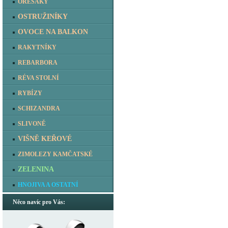
OŘEŠÁKY
OSTRUŽINÍKY
OVOCE NA BALKON
RAKYTNÍKY
REBARBORA
RÉVA STOLNÍ
RYBÍZY
SCHIZANDRA
SLIVONĚ
VIŠNĚ KEŘOVÉ
ZIMOLEZY KAMČATSKÉ
ZELENINA
HNOJIVA A OSTATNÍ
Něco navíc pro Vás: