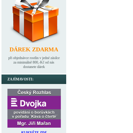
DÁREK ZDARMA
při objednávce rostlin v jedné zásilce
za minimálně 800,-Kč od nás
dostanete dárek
ZAJÍMAVOSTI:
KLIKNĚTE ZDE