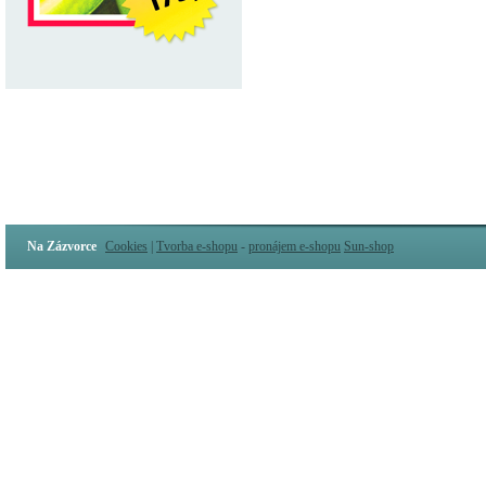
Na Zázvorce
Cookies
|
Tvorba e-shopu
-
pronájem e-shopu
Sun-shop