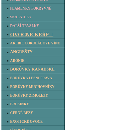
PLAMENKY POKRYVNÉ
SKALNIČKY
DALŠÍ TRVALKY
OVOCNÉ KEŘE ↓
AKEBIE ČOKOLÁDOVÉ VÍNO
ANGREŠTY
ARÓNIE
BORŮVKY KANADSKÉ
BORŮVKA LESNÍ PRAVÁ
BORŮVKY MUCHOVNÍKY
BORŮVKY ZIMOLEZY
BRUSINKY
ČERNÉ BEZY
EXOTICKÉ OVOCE