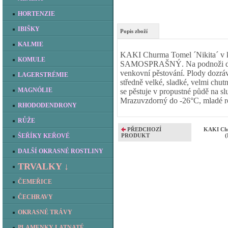
HORTENZIE
IBIŠKY
Popis zboží
KALMIE
KAKI Churma Tomel ´Nikita´ v ko
KOMULE
SAMOSPRAŠNÝ. Na podnoži diosp
venkovní pěstování. Plody dozráva
LAGERSTRÉMIE
středně velké, sladké, velmi chut
MAGNÓLIE
se pěstuje v propustné půdě na s
Mrazuvzdorný do -26°C, mladé ro
RHODODENDRONY
RŮŽE
PŘEDCHOZÍ
KAKI Chu
ŠEŘÍKY KEŘOVÉ
PRODUKT
(
DALŠÍ OKRASNÉ ROSTLINY
TRVALKY ↓
ČEMEŘICE
ČECHRAVY
OKRASNÉ TRÁVY
PLAMENKY LATNATÉ