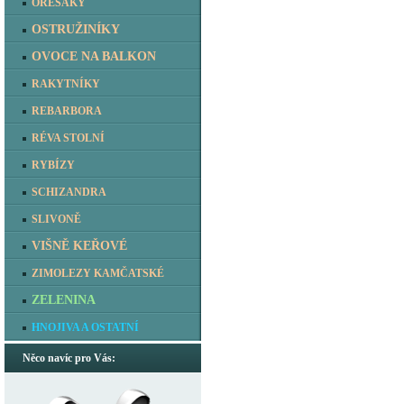
OŘEŠÁKY
OSTRUŽINÍKY
OVOCE NA BALKON
RAKYTNÍKY
REBARBORA
RÉVA STOLNÍ
RYBÍZY
SCHIZANDRA
SLIVONĚ
VIŠNĚ KEŘOVÉ
ZIMOLEZY KAMČATSKÉ
ZELENINA
HNOJIVA A OSTATNÍ
Něco navíc pro Vás: