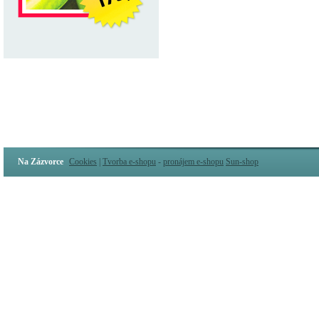
Na Zázvorce
Cookies
|
Tvorba e-shopu
-
pronájem e-shopu
Sun-shop