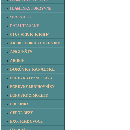
PLAMENKY POKRYVNÉ
SKALNIČKY
DALŠÍ TRVALKY
OVOCNÉ KEŘE ↓
AKEBIE ČOKOLÁDOVÉ VÍNO
ANGREŠTY
ARÓNIE
BORŮVKY KANADSKÉ
BORŮVKA LESNÍ PRAVÁ
BORŮVKY MUCHOVNÍKY
BORŮVKY ZIMOLEZY
BRUSINKY
ČERNÉ BEZY
EXOTICKÉ OVOCE