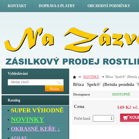
KONTAKT
DOPRAVA A PLATBY
OBCHODNÍ PODMÍNKY
Vyhledávání
NOVINKY
Bříza ´Spek®´ (Betula
Bříza ´Spek®´ (Betula pendula ´
Hledat
Dostupnost
DOSTUPNÉ
Katalog
Cena
149 Kč vč
SUPER VÝHODNĚ
KOU
NOVINKY
Počet kusů
OKRASNÉ KEŘE ↓
AZALKY