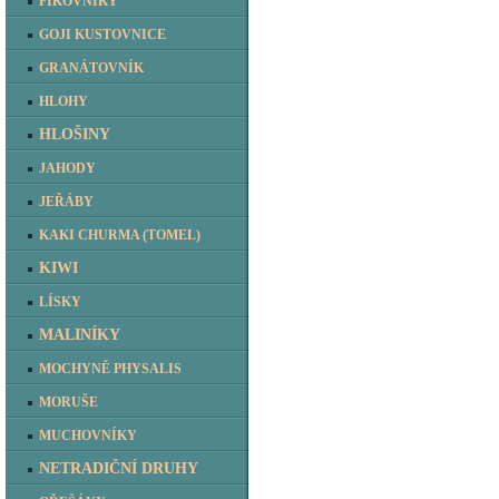
FÍKOVNÍKY
GOJI KUSTOVNICE
GRANÁTOVNÍK
HLOHY
HLOŠINY
JAHODY
JEŘÁBY
KAKI CHURMA (TOMEL)
KIWI
LÍSKY
MALINÍKY
MOCHYNĚ PHYSALIS
MORUŠE
MUCHOVNÍKY
NETRADIČNÍ DRUHY