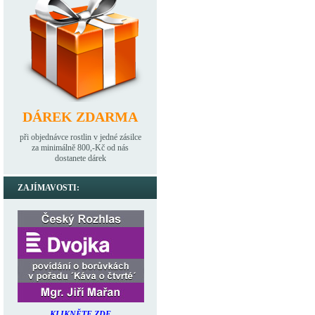
DÁREK ZDARMA
při objednávce rostlin v jedné zásilce
za minimálně 800,-Kč od nás
dostanete dárek
ZAJÍMAVOSTI:
KLIKNĚTE ZDE